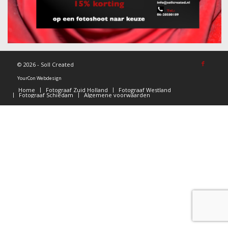
©
2026 - Soll Created
YourCon Webdesign
Home
Fotograaf Zuid Holland
Fotograaf Westland
Fotograaf Schiedam
Algemene voorwaarden