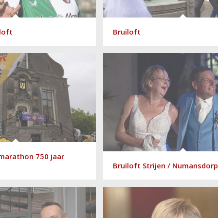
loft
Bruiloft
marathon 750 jaar
Bruiloft Strijen / Numansdorp