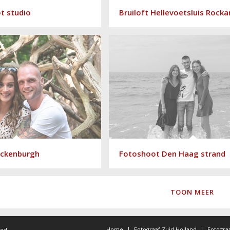
t studio
Bruiloft Hellevoetsluis Rocka
Ockenburgh
Fotoshoot Den Haag strand
TOON MEER
Home
Fotograaf Zuid Holland
Fotogra
ted