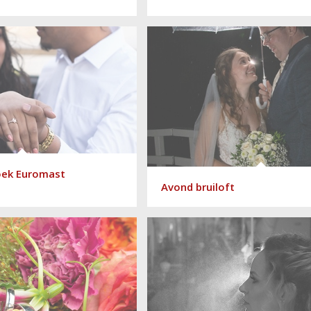
oek Euromast
Avond bruiloft