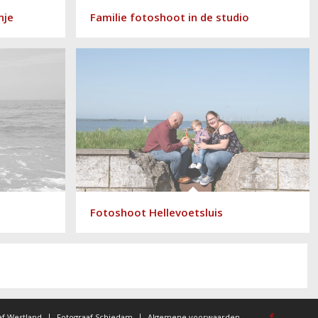
nje
Familie fotoshoot in de studio
Fotoshoot Hellevoetsluis
af Westland
Fotograaf Schiedam
Algemene voorwaarden