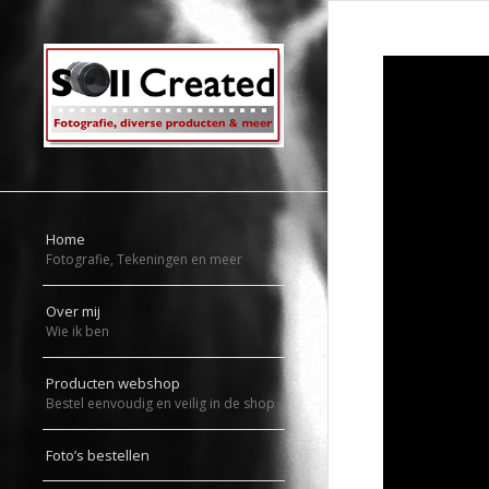
Home
Fotografie, Tekeningen en meer
Over mij
Wie ik ben
Producten webshop
Bestel eenvoudig en veilig in de shop
Foto’s bestellen