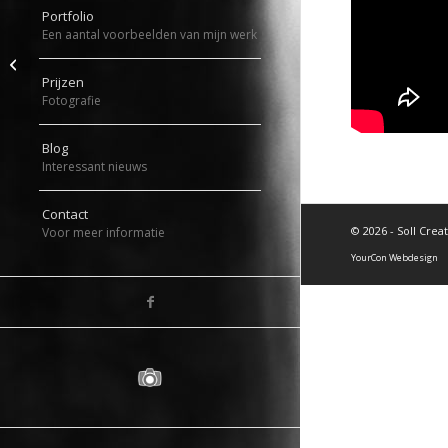
Portfolio
Een aantal voorbeelden van mijn werk
Bruiloft in Amsterdam
Prijzen
Fotografie
Blog
Interessant nieuws
Contact
©
2026 - Soll Crea
Voor meer informatie
YourCon Webdesign