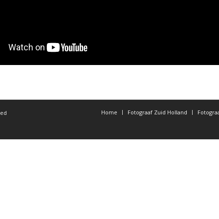
Home
Fotograaf Zuid Holland
Fotogra
ted