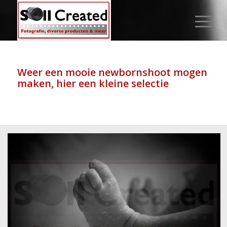
Weer een mooie newbornshoot mogen
maken, hier een kleine selectie