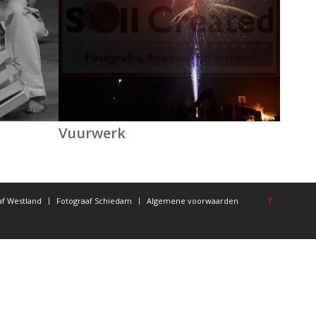
Vuurwerk
af Westland
Fotograaf Schiedam
Algemene voorwaarden