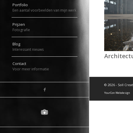
Portfolio
Een aantal voorbeelden van mijn werk
Prijzen
Fotografie
Blog
Interessant nieuws
Architect
Contact
Voor meer informatie
©
2026 - Soll Crea
YourCon Webdesign