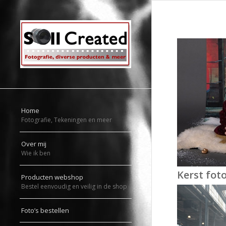
Home
Fotografie, Tekeningen en meer
Over mij
Wie ik ben
Kerst fot
Producten webshop
Bestel eenvoudig en veilig in de shop
Foto’s bestellen