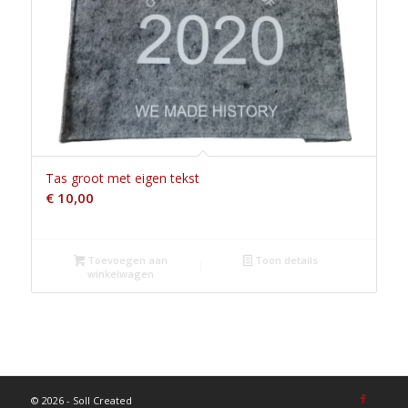
Tas groot met eigen tekst
€
10,00
Toevoegen aan
Toon details
winkelwagen
©
2026 - Soll Created