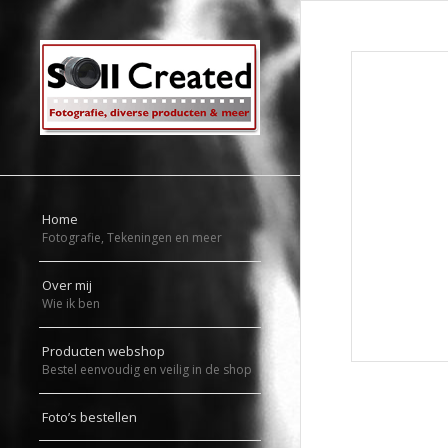
Home
Fotografie, Tekeningen en meer
Over mij
Wie ik ben
Producten webshop
Bestel eenvoudig en veilig in de shop
Foto’s bestellen