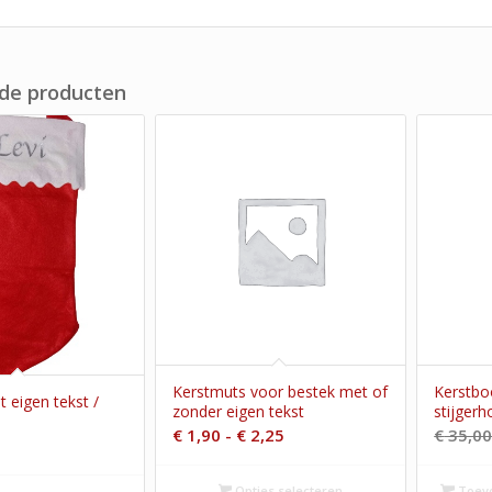
de producten
Kerstmuts voor bestek met of
Kerstb
 eigen tekst /
zonder eigen tekst
stijgerh
Prijsklasse:
€
1,90
-
€
2,25
€
35,0
€ 1,90
tot
Opties selecteren
Toev