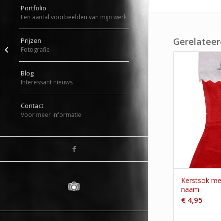
Portfolio
Een aantal voorbeelden van mijn werk
Gerelateer
Prijzen
Kerstboom van stijgerhout
Fotografie
Blog
Interessant nieuws
Contact
Voor meer informatie
Kerstsok met
naam
€
4,95