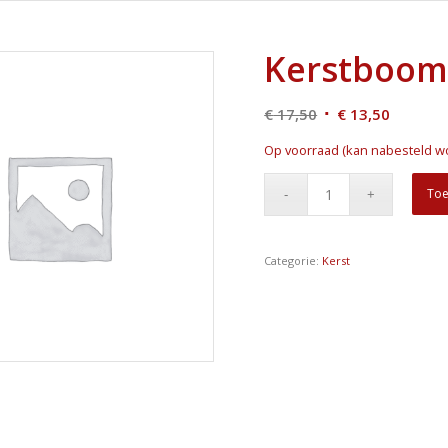
Kerstboom 
Oorspronkelijke
Huidige
€
17,50
€
13,50
prijs
prijs
Op voorraad (kan nabesteld w
was:
is:
€ 17,50.
€ 13,50.
Toe
Categorie:
Kerst