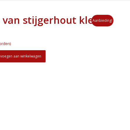
van stijgerhout klein
Aanbieding!
orden)
voegen aan winkelwagen