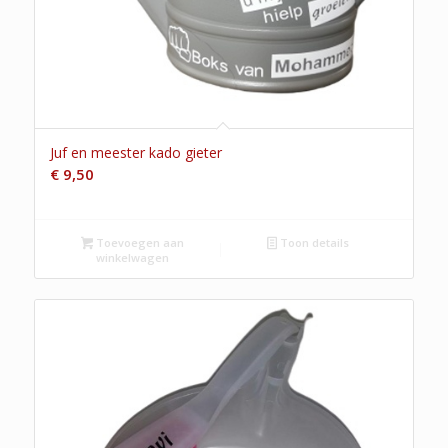
Juf en meester kado gieter
€
9,50
Toevoegen aan
Toon details
winkelwagen