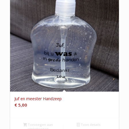
Juf en meester Handzeep
€
5,00
Toevoegen aan
Toon details
winkelwagen