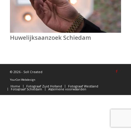
Huwelijksaanzoek Schiedam
©
2026 - Soll Created
YourCon Webdesign
Home
Fotograaf Zuid Holland
Fotograaf Westland
Fotograaf Schiedam
Algemene voorwaarden