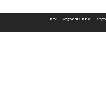
Home
Fotograaf Zuid Holland
Fotogra
ted