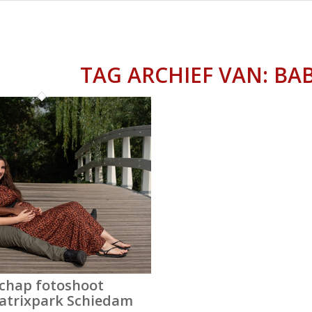
TAG ARCHIEF VAN:
BA
chap fotoshoot
eatrixpark Schiedam