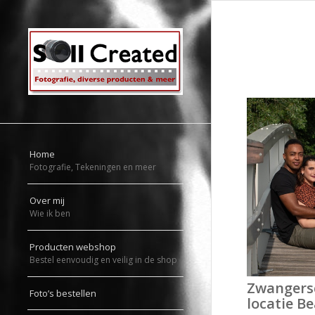
Home
Fotografie, Tekeningen en meer
Over mij
Wie ik ben
Producten webshop
Bestel eenvoudig en veilig in de shop
Zwangers
Foto’s bestellen
locatie B