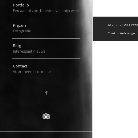
Portfolio
Een aantal voorbeelden van mijn werk
©
2026 - Soll Crea
Prijzen
Fotografie
YourCon Webdesign
Blog
Interessant nieuws
Contact
Voor meer informatie