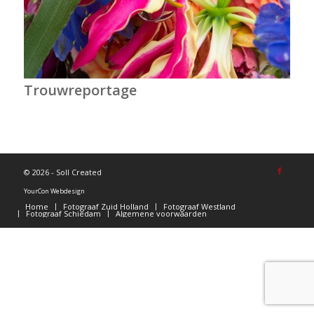
Trouwreportage
©
2026 - Soll Created
YourCon Webdesign
Home
Fotograaf Zuid Holland
Fotograaf Westland
Fotograaf Schiedam
Algemene voorwaarden