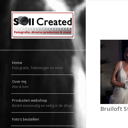
Home
Fotografie, Tekeningen en meer
Over mij
Wie ik ben
Producten webshop
Bestel eenvoudig en veilig in de shop
Bruiloft 
Foto’s bestellen