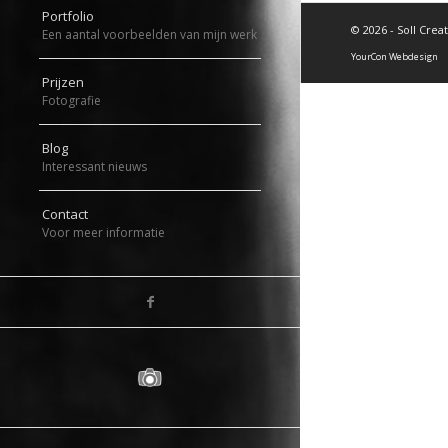
Portfolio
©
2026 - Soll Crea
Een aantal voorbeelden van mijn werk
YourCon Webdesign
Prijzen
Fotografie
Blog
Interessant nieuws
Contact
Voor meer informatie