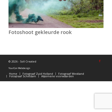
Fotoshoot gekleurde rook
©
2026 - Soll Created
YourCon Webdesign
Home
Fotograaf Zuid Holland
Fotograaf Westland
Fotograaf Schiedam
Algemene voorwaarden