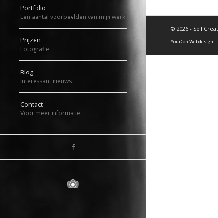
Portfolio
Een aantal voorbeelden van mijn werk
©
2026 - Soll Crea
Prijzen
YourCon Webdesign
Fotografie
Blog
Interessant nieuws
Contact
Voor meer informatie