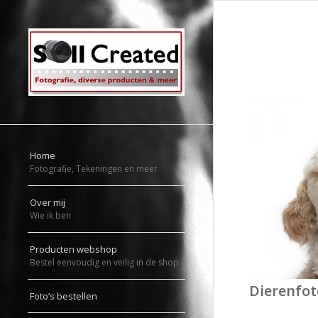
Home
Fotografie, Tekeningen en meer
Over mij
Wie ik ben
Producten webshop
Bestel eenvoudig en veilig in de shop
Dierenfot
Foto’s bestellen