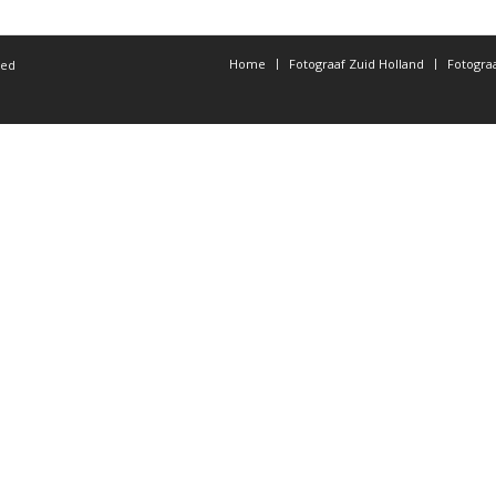
Home
Fotograaf Zuid Holland
Fotogra
ted