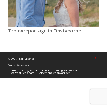
Trouwreportage in Oostvoorne
©
2026 - Soll Created
YourCon Webdesign
Home
Fotograaf Zuid Holland
Fotograaf Westland
Fotograaf Schiedam
Algemene voorwaarden