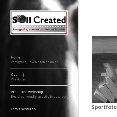
Home
Fotografie, Tekeningen en meer
Over mij
Wie ik ben
Producten webshop
Bestel eenvoudig en veilig in de shop
Sportfoto
Foto’s bestellen