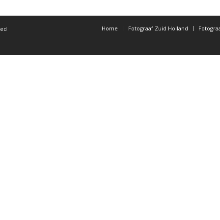
Home
Fotograaf Zuid Holland
Fotogra
ted