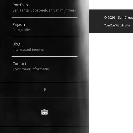
Portfolio
Een aantal voorbeelden van mijn werk
©
2026 - Soll Crea
Prijzen
YourCon Webdesign
Fotografie
Blog
Interessant nieuws
Contact
Voor meer informatie