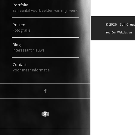
Portfolio
Een aantal voorbeelden van mijn werk
©
2026 - Soll Crea
Prijzen
Fotografie
YourCon Webdesign
Blog
Interessant nieuws
Contact
Voor meer informatie