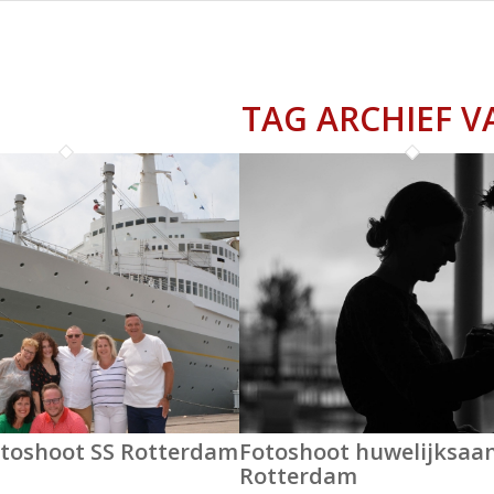
TAG ARCHIEF V
otoshoot SS Rotterdam
Fotoshoot huwelijksaa
Rotterdam