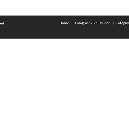
Home
Fotograaf Zuid Holland
Fotogra
ted