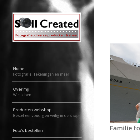
Home
Fotografie, Tekeningen en meer
Over mij
Wie ik ben
Producten webshop
Bestel eenvoudig en veilig in de shop
Familie f
Foto’s bestellen