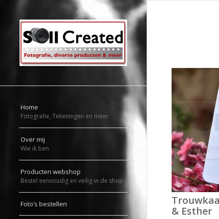
Home
Fotografie, Tekeningen en meer
Over mij
Wie ik ben
Producten webshop
Bestel eenvoudig en veilig in de shop
Trouwkaar
Foto’s bestellen
& Esther