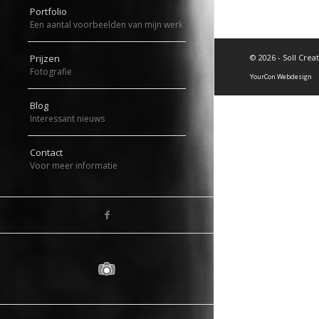
Portfolio
Een aantal voorbeelden van mijn werk
©
2026 - Soll Crea
Prijzen
Fotografie
YourCon Webdesign
Blog
Interessant nieuws
Contact
Voor meer informatie