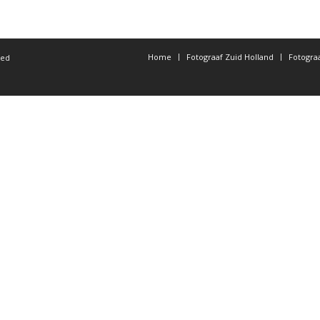
Home
Fotograaf Zuid Holland
Fotogra
ted