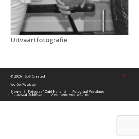
Uitvaartfotografie
©
2026 - Soll Created
YourCon Webdesign
Home
Fotograaf Zuid Holland
Fotograaf Westland
Fotograaf Schiedam
Algemene voorwaarden