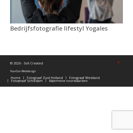
Bedrijfsfotografie lifestyl Yogales
©
2026 - Soll Created
YourCon Webdesign
Home
Fotograaf Zuid Holland
Fotograaf Westland
Fotograaf Schiedam
Algemene voorwaarden