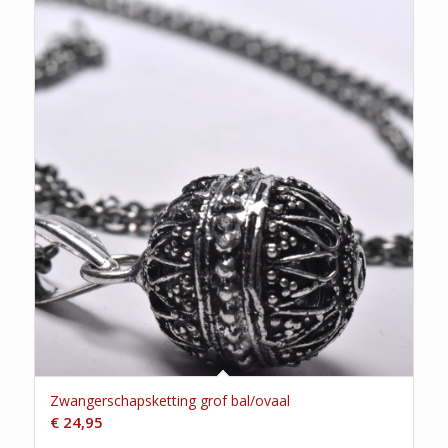
Zwangerschapsketting grof bal/ovaal
€
24,95