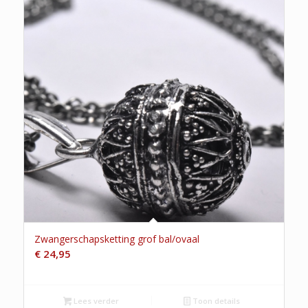
Zwangerschapsketting grof bal/ovaal
€
24,95
Lees verder
Toon details